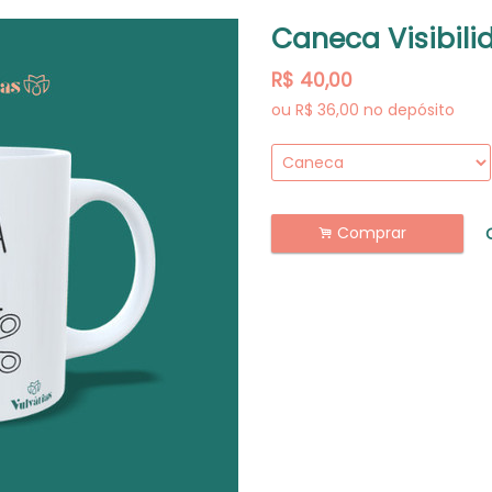
Caneca Visibili
R$
40,00
ou R$
36,00
no depósito
Comprar
.