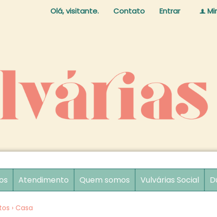
Olá, visitante.
Contato
Entrar
Mi
f
os
Atendimento
Quem somos
Vulvárias Social
D
tos
›
Casa