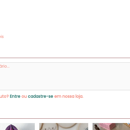
is
duto?
Entre
ou
cadastre-se
em nossa loja.