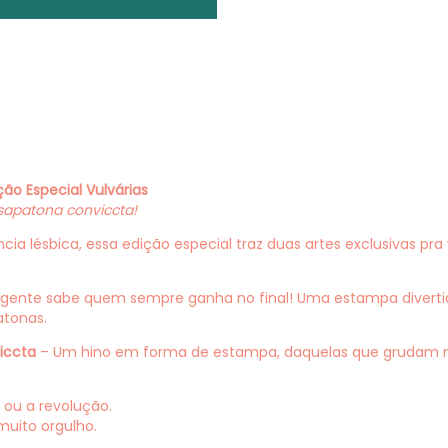
ção Especial Vulvárias
sapatona conviccta!
cia lésbica, essa edição especial traz duas artes exclusivas p
gente sabe quem sempre ganha no final! Uma estampa diverti
atonas.
iccta
– Um hino em forma de estampa, daquelas que grudam na
 ou a revolução.
muito orgulho.