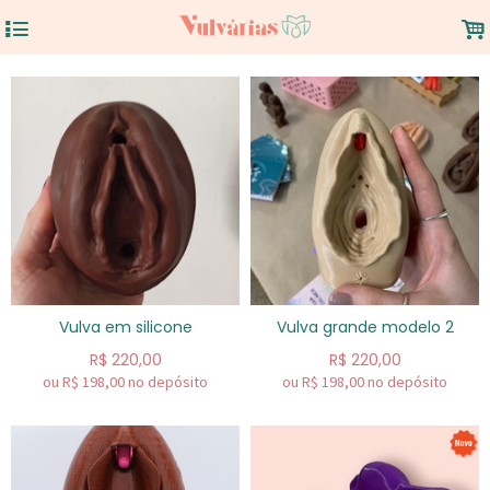
4
.
Vulva em silicone
Vulva grande modelo 2
R$
220,00
R$
220,00
ou R$
198,00
no depósito
ou R$
198,00
no depósito