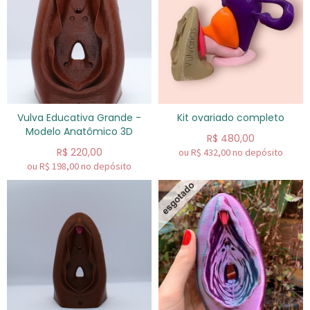
Vulva Educativa Grande -
Kit ovariado completo
Modelo Anatômico 3D
R$
480,00
R$
220,00
ou R$
432,00
no depósito
ou R$
198,00
no depósito