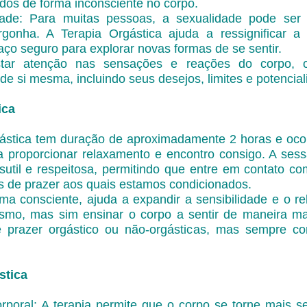
dos de forma inconsciente no corpo.
ade: Para muitas pessoas, a sexualidade pode se
rgonha. A Terapia Orgástica ajuda a ressignificar 
ço seguro para explorar novas formas de se sentir.
star atenção nas sensações e reações do corpo, 
e si mesma, incluindo seus desejos, limites e potencial
ica
ástica tem duração de aproximadamente 2 horas e oco
a proporcionar relaxamento e encontro consigo. A ses
sutil e respeitosa, permitindo que entre em contato 
s de prazer aos quais estamos condicionados.
rma consciente, ajuda a expandir a sensibilidade e o r
asmo, mas sim ensinar o corpo a sentir de maneira m
de prazer orgástico ou não-orgásticas, mas sempre c
stica
rporal: A terapia permite que o corpo se torne mais se