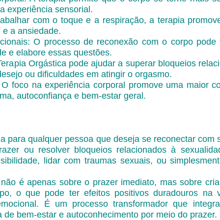
a experiência sensorial.
rabalhar com o toque e a respiração, a terapia promo
e e a ansiedade.
cionais: O processo de reconexão com o corpo pode t
ide e elabore essas questões.
Terapia Orgástica pode ajudar a superar bloqueios rela
desejo ou dificuldades em atingir o orgasmo.
 foco na experiência corporal promove uma maior con
ma, autoconfiança e bem-estar geral.
ada para qualquer pessoa que deseja se reconectar com
azer ou resolver bloqueios relacionados à sexualida
sibilidade, lidar com traumas sexuais, ou simplesmen
a não é apenas sobre o prazer imediato, mas sobre cri
o, o que pode ter efeitos positivos duradouros na v
emocional. É um processo transformador que integr
 de bem-estar e autoconhecimento por meio do prazer.