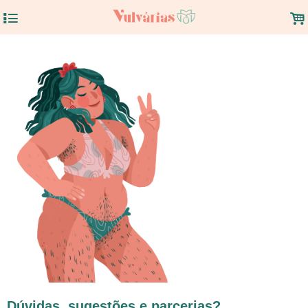
4
.
Dúvidas, sugestões e parcerias?