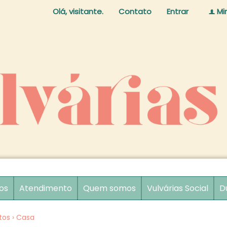
Olá, visitante.
Contato
Entrar
Mi
f
os
Atendimento
Quem somos
Vulvárias Social
D
tos
›
Casa