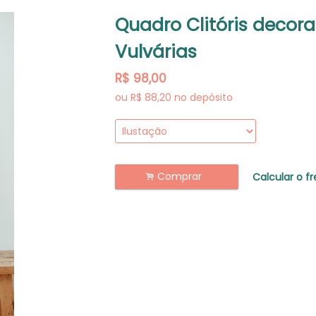
Quadro Clitóris decora
Vulvárias
R$
98,00
ou R$
88,20
no depósito
Comprar
.
Calcular o fr