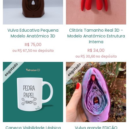
Vulva Educativa Pequena
Clitóris Tamanho Real 3D -
Modelo Anatômico 3D
Modelo Anatômico Estrutura
Interna
R$
75,00
R$
34,00
ou R$
67,50
no depósito
ou R$
30,60
no depósito
Caneca Visibilidade Lésbica
Vulva grande EDIÇÃO