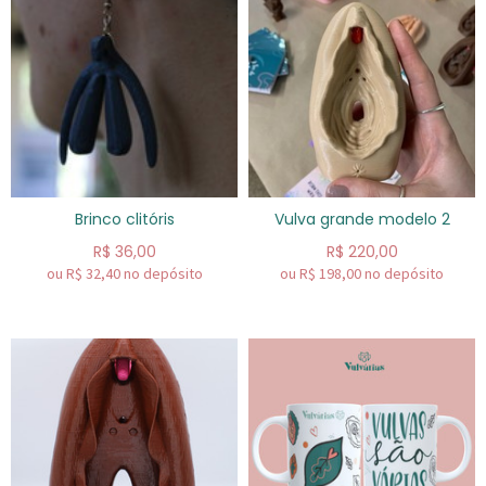
Brinco clitóris
Vulva grande modelo 2
R$
36,00
R$
220,00
ou R$
32,40
no depósito
ou R$
198,00
no depósito