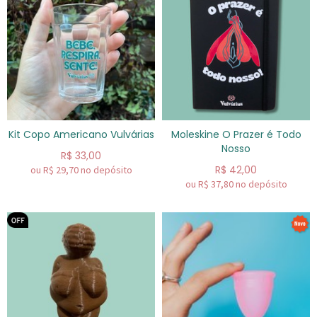
Kit Copo Americano Vulvárias
Moleskine O Prazer é Todo
Nosso
R$
33,00
R$
42,00
ou R$
29,70
no depósito
ou R$
37,80
no depósito