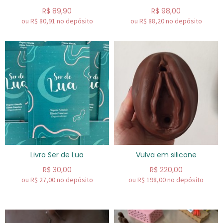
R$
89,90
R$
98,00
ou R$
80,91
no depósito
ou R$
88,20
no depósito
Livro Ser de Lua
Vulva em silicone
R$
30,00
R$
220,00
ou R$
27,00
no depósito
ou R$
198,00
no depósito