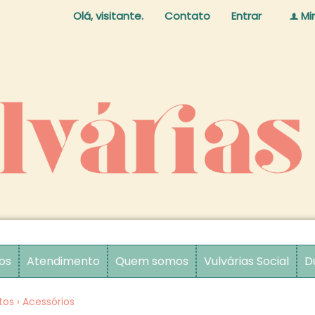
Olá, visitante.
Contato
Entrar
Mi
f
os
Atendimento
Quem somos
Vulvárias Social
D
tos
›
Acessórios