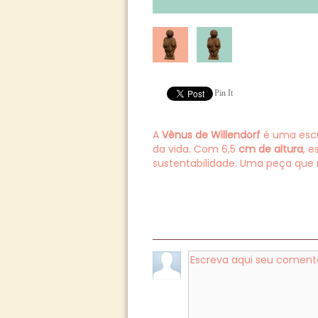
Pin It
A
Vênus de Willendorf
é uma escul
da vida. Com 6,5
cm de altura
, 
sustentabilidade. Uma peça que 