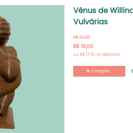
Vênus de Willin
Vulvárias
R$
22,00
R$
19,00
ou R$
17,10
no depósito
Comprar
.