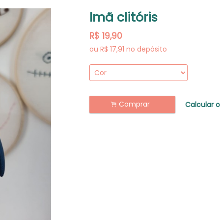
Imã clitóris
R$
19,90
ou R$
17,91
no depósito
Comprar
.
Calcular o