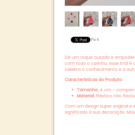
Pin It
Dê um toque ousado e empoderad
com todo o carinho, esse imã é 
celebra o conhecimento e a aut
Características do Produto:
Tamanho:
4 cm – compacto 
Material:
Plástico não flexív
Com um design super original e e
significado à sua decoração. Mo