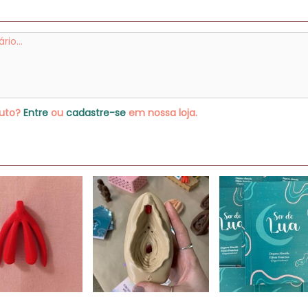
duto?
Entre
ou
cadastre-se
em nossa loja.