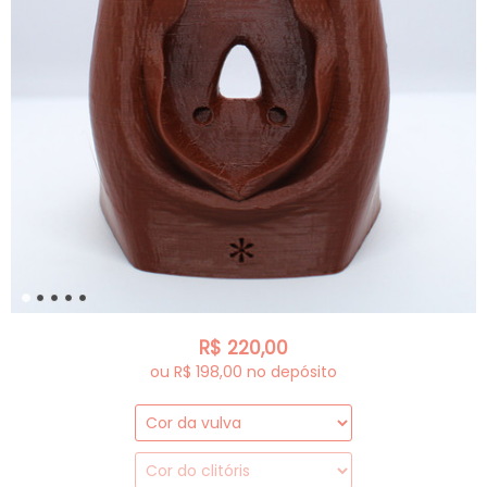
R$
220,00
ou R$
198,00
no depósito